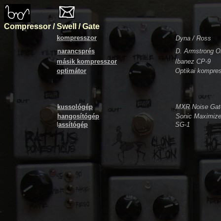
Compressor / Swell / Gate
kompresszor
Dyna / Ross
narancsprés
D. Armstrong O
másik kompresszor
Ibanez CP-9
optimátor
Optikai kompres
kussológép
MXR Noise Gat
hangosítógép
Sonic Maximize
l
assítógép
SG-1