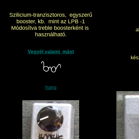
Szilicium-tranzisztoros, egyszerű
booster, kb. mint az LPB -1
Módosítva treble boosterként is
al
használható.
Vegyél valami mást
kész
hang