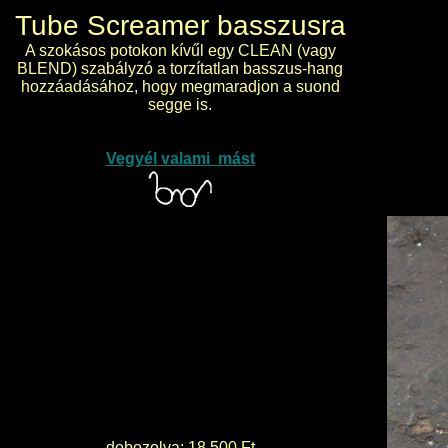
Tube Screamer basszusra
A szokásos potokon kívűl egy CLEAN (vagy
BLEND) szabályzó a torzítatlan basszus-hang
hozzáadásához, hogy megmaradjon a suond
segge is.
Vegyél valami mást
dobozolva: 18.500 Ft